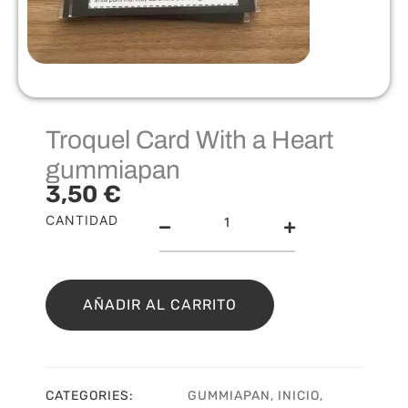
Troquel Card With a Heart
gummiapan
3,50
€
Troquel
CANTIDAD
Card
With
a
Heart
AÑADIR AL CARRITO
gummiapan
cantidad
CATEGORIES:
GUMMIAPAN
,
INICIO
,