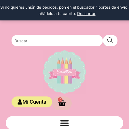
Ir
Si no quieres unión de pedidos, pon en el buscador " portes de envío 
al
añádelo a tu carrito.
Descartar
contenido
Carrito
0
Mi Cuenta