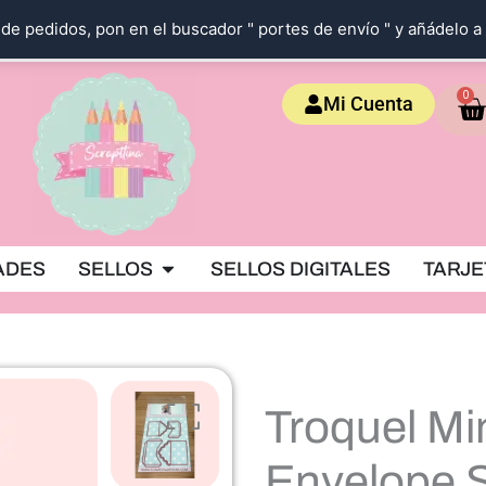
de pedidos, pon en el buscador " portes de envío " y añádelo a 
Ca
0
Mi Cuenta
OKING
Abrir SELLOS
ADES
SELLOS
SELLOS DIGITALES
TARJE
Troquel Mi
Envelope 