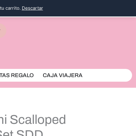
tu carrito.
Descartar
rrito
TAS REGALO
CAJA VIAJERA
ni Scalloped
Set SDD