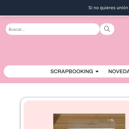
Ir
Si no quieres unión 
al
contenido
Abrir SCRAPBO
SCRAPBOOKING
NOVED