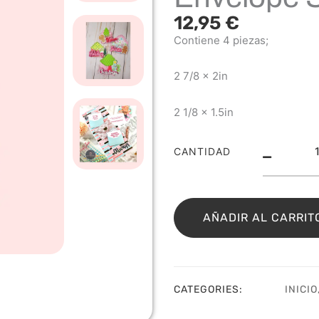
12,95
€
Contiene 4 piezas;
2 7/8 x 2in
2 1/8 x 1.5in
Troq
CANTIDAD
Mini
Scal
Enve
Set
AÑADIR AL CARRIT
SDD
cant
CATEGORIES:
INICIO