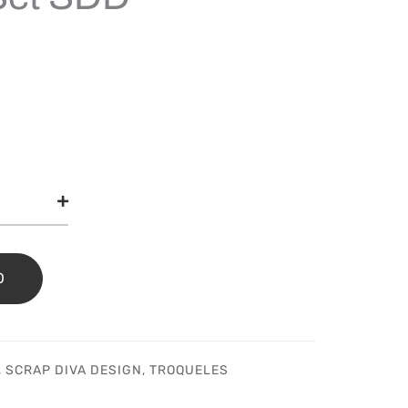
uel
loped
lope
O
idad
,
SCRAP DIVA DESIGN
,
TROQUELES