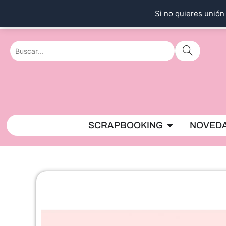
Ir
Si no quieres unión 
al
contenido
Abrir SCRAPBO
SCRAPBOOKING
NOVED