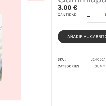
3,00
€
Troq
CANTIDAD
Retr
Sign
Gum
cant
AÑADIR AL CARRIT
SKU:
d240621
CATEGORIES:
GUMM