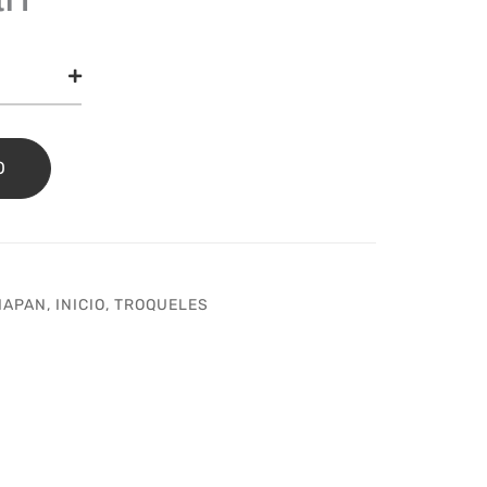
uel
o
miapan
idad
O
IAPAN
,
INICIO
,
TROQUELES