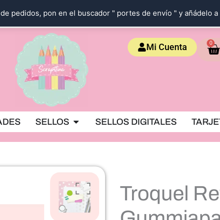
de pedidos, pon en el buscador " portes de envío " y añádelo a 
Ca
0
Mi Cuenta
OKING
Abrir SELLOS
ADES
SELLOS
SELLOS DIGITALES
TARJE
Troquel Re
Gummiap