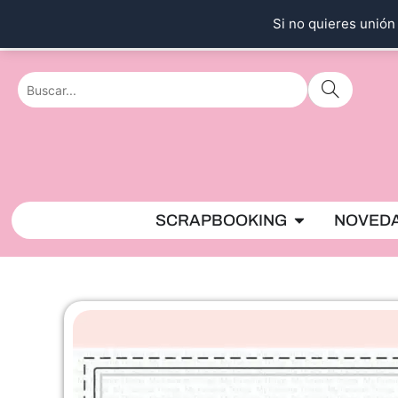
Ir
Si no quieres unión 
al
contenido
Abrir SCRAPBO
SCRAPBOOKING
NOVED