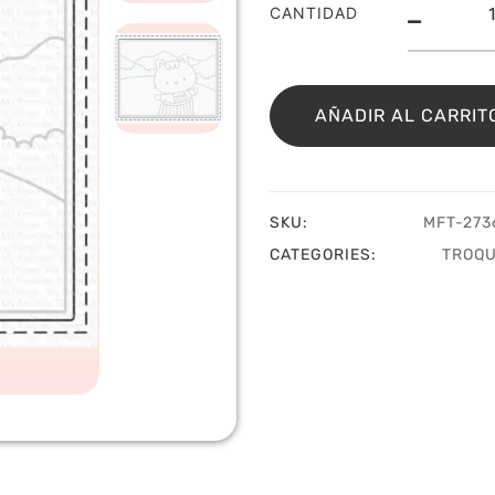
Troq
CANTIDAD
Scr
Sce
MFT
cant
AÑADIR AL CARRIT
SKU:
MFT-2736
CATEGORIES:
TROQU