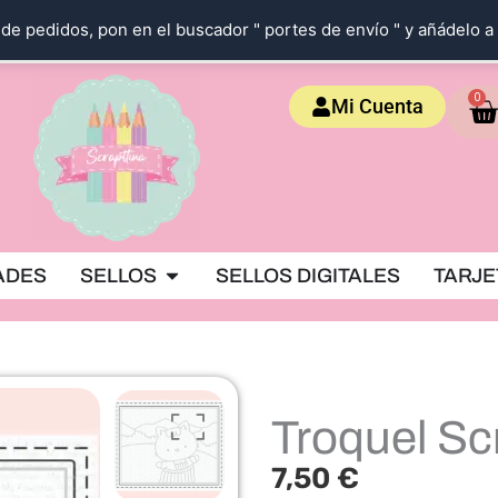
de pedidos, pon en el buscador " portes de envío " y añádelo a 
Ca
0
Mi Cuenta
OKING
Abrir SELLOS
ADES
SELLOS
SELLOS DIGITALES
TARJE
Troquel S
7,50
€