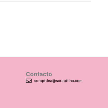
Contacto
scrapttina@scrapttina.com