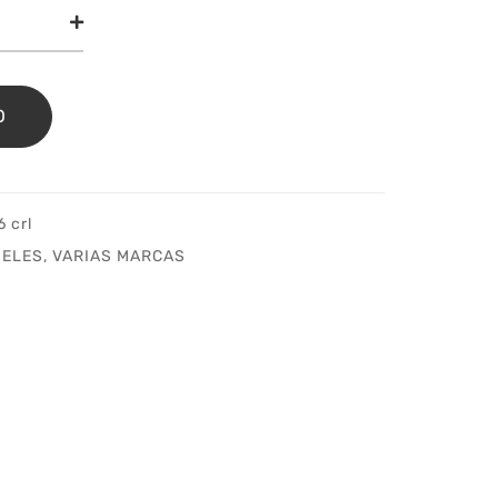
uel
een
ne
idad
O
 crl
ELES
,
VARIAS MARCAS