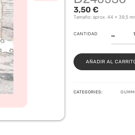
3,50
€
Tamaño: aprox. 44 x 39,5 m
Troq
CANTIDAD
Text
con
estr
D24
AÑADIR AL CARRIT
cant
CATEGORIES:
GUMM