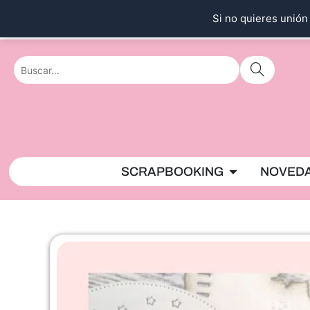
Ir
Si no quieres unión 
al
contenido
Abrir SCRAPBO
SCRAPBOOKING
NOVED