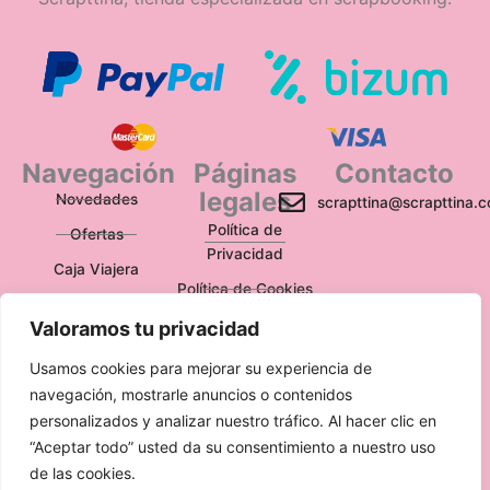
Navegación
Páginas
Contacto
legales
Novedades
scrapttina@scrapttina.
Política de
Ofertas
Privacidad
Caja Viajera
Política de Cookies
Política de
Valoramos tu privacidad
Devoluciones
Usamos cookies para mejorar su experiencia de
Aviso Legal
navegación, mostrarle anuncios o contenidos
personalizados y analizar nuestro tráfico. Al hacer clic en
“Aceptar todo” usted da su consentimiento a nuestro uso
de las cookies.