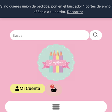
Ir
Si no quieres unión de pedidos, pon en el buscador " portes de envío 
al
añádelo a tu carrito.
Descartar
contenido
Carrito
0
Mi Cuenta