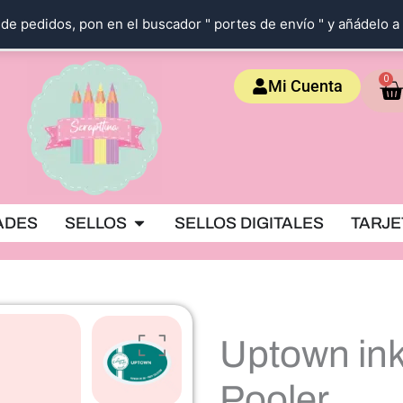
de pedidos, pon en el buscador " portes de envío " y añádelo a 
Ca
0
Mi Cuenta
OKING
Abrir SELLOS
ADES
SELLOS
SELLOS DIGITALES
TARJE
Uptown ink
Pooler