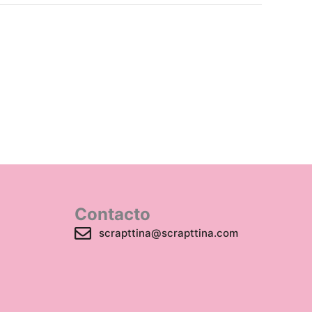
Contacto
scrapttina@scrapttina.com