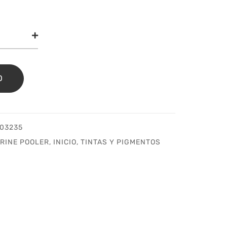
own
erine
er
O
idad
03235
RINE POOLER
,
INICIO
,
TINTAS Y PIGMENTOS