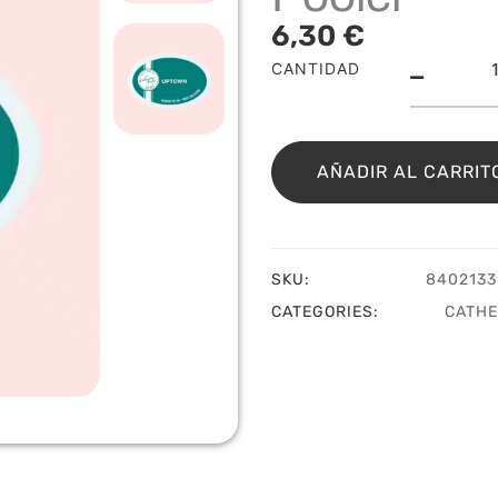
6,30
€
Upt
CANTIDAD
ink
pad
Cath
Pool
AÑADIR AL CARRIT
cant
SKU:
8402133
CATEGORIES:
CATHE