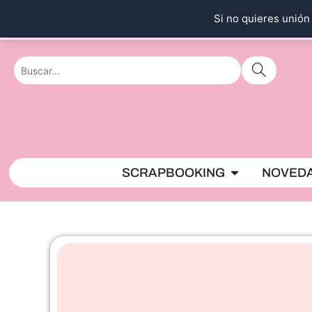
Ir
Si no quieres unión 
al
contenido
Abrir SCRAPBO
SCRAPBOOKING
NOVED