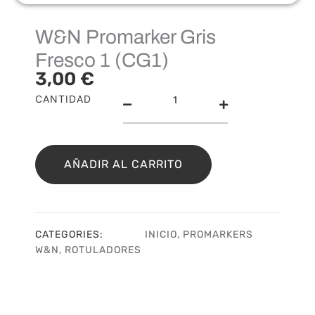
W&N Promarker Gris
Fresco 1 (CG1)
3,00
€
W&N
CANTIDAD
Promarker
Gris
Fresco
1
AÑADIR AL CARRITO
(CG1)
cantidad
CATEGORIES:
INICIO
,
PROMARKERS
W&N
,
ROTULADORES