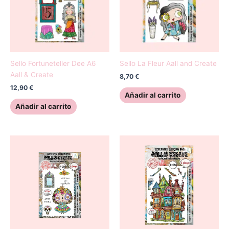
Sello Fortuneteller Dee A6
Sello La Fleur Aall and Create
Aall & Create
8,70
€
12,90
€
Añadir al carrito
Añadir al carrito