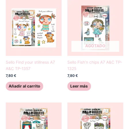
AGOTADO
Sello Find your stillness A7
Sello Fish’n chips A7 A&C TP-
A&C TP-1357
1325
7,80
€
7,80
€
Añadir al carrito
Leer más