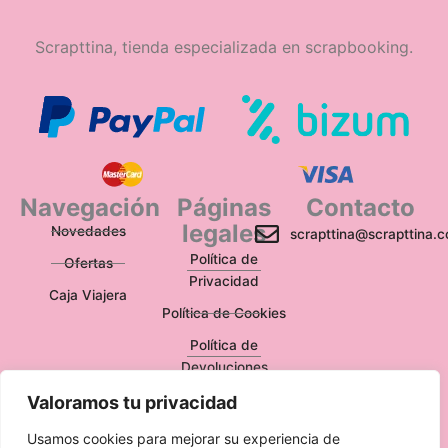
Scrapttina, tienda especializada en scrapbooking.
Navegación
Páginas
Contacto
legales
Novedades
scrapttina@scrapttina.
Política de
Ofertas
Privacidad
Caja Viajera
Política de Cookies
Política de
Devoluciones
Aviso Legal
Valoramos tu privacidad
Usamos cookies para mejorar su experiencia de