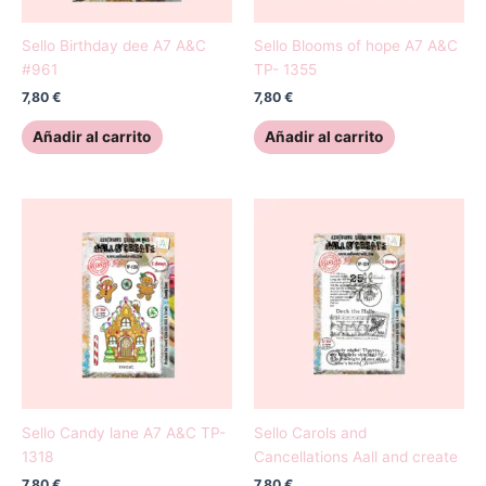
Sello Birthday dee A7 A&C
Sello Blooms of hope A7 A&C
#961
TP- 1355
7,80
€
7,80
€
Añadir al carrito
Añadir al carrito
Sello Candy lane A7 A&C TP-
Sello Carols and
1318
Cancellations Aall and create
7,80
€
7,80
€