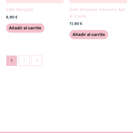
Sello Marigold
Sello Miniature mansions Aall
& Create
8,90
€
11,90
€
Añadir al carrito
Añadir al carrito
1
2
→