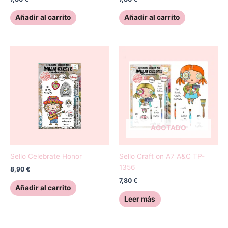
Añadir al carrito
Añadir al carrito
AGOTADO
Sello Celebrate Honor
Sello Craft on A7 A&C TP-
1356
8,90
€
7,80
€
Añadir al carrito
Leer más