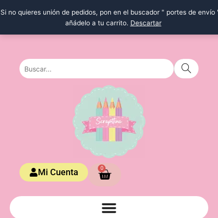
Ir
Si no quieres unión de pedidos, pon en el buscador " portes de envío 
al
añádelo a tu carrito.
Descartar
contenido
Carrito
0
Mi Cuenta