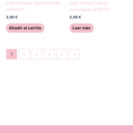
Sello Estrellas deshilachadas
Sello Flower Collage
13100701
Gummiapan 2350101
3,00
€
5,00
€
Añadir al carrito
Leer más
1
2
3
4
5
→