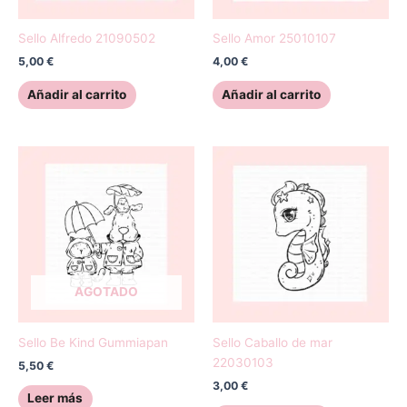
Sello Alfredo 21090502
Sello Amor 25010107
5,00
€
4,00
€
Añadir al carrito
Añadir al carrito
AGOTADO
Sello Be Kind Gummiapan
Sello Caballo de mar
22030103
5,50
€
3,00
€
Leer más