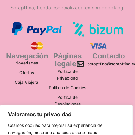
Scrapttina, tienda especializada en scrapbooking.
Navegación
Páginas
Contacto
legales
Novedades
scrapttina@scrapttina.
Política de
Ofertas
Privacidad
Caja Viajera
Política de Cookies
Política de
Devoluciones
Valoramos tu privacidad
Aviso Legal
Usamos cookies para mejorar su experiencia de
navegación, mostrarle anuncios o contenidos