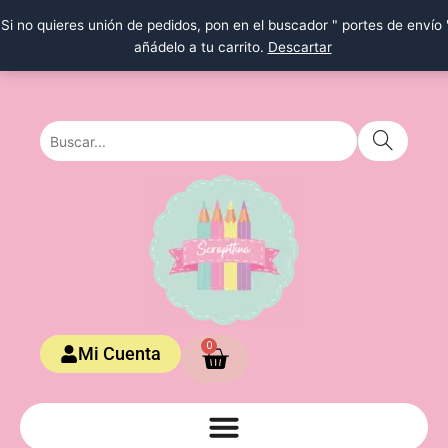
Ir
Si no quieres unión de pedidos, pon en el buscador " portes de envío 
al
añádelo a tu carrito.
Descartar
contenido
Carrito
0
Mi Cuenta