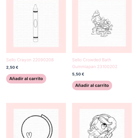
Sello Crayon 22090208
Sello Crowded Bath
Gummiapan 23100202
2,50
€
5,50
€
Añadir al carrito
Añadir al carrito